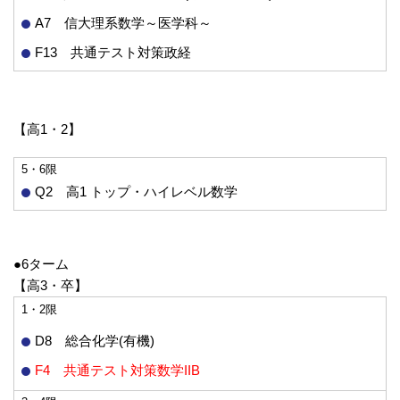
A7 信大理系数学～医学科～
F13 共通テスト対策政経
【高1・2】
5・6限
Q2 高1 トップ・ハイレベル数学
●6ターム
【高3・卒】
1・2限
D8 総合化学(有機)
F4 共通テスト対策数学IIB