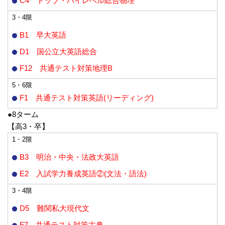
C4 トップ・ハイレベル総合物理
3・4限
B1 早大英語
D1 国公立大英語総合
F12 共通テスト対策地理B
5・6限
F1 共通テスト対策英語(リーディング)
●8ターム
【高3・卒】
1・2限
B3 明治・中央・法政大英語
E2 入試学力養成英語②(文法・語法)
3・4限
D5 難関私大現代文
F7 共通テスト対策古典