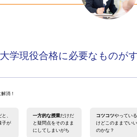
大学現役合格に必要なものが
に解消！
だと、
一方的な授業
だけだ
コツコツ
やってい
様子が
と疑問点をそのまま
けどこのままでい
にしてしまいがち
のかな？