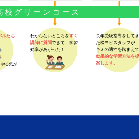
高
校
グ
リ
ー
ン
コ
ー
ス
バルたち
わからないところを
すぐ
長年受験指導をして
講師に質問
できて、学習
た松ヨビスタッフが
効率があがった！
キミの適性を踏まえ
効果的な学習方法を
案します。
、やる気が
！