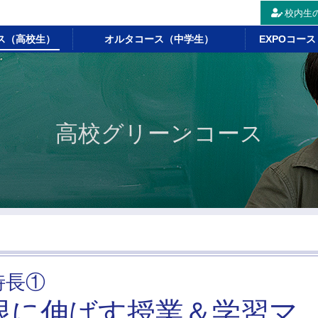
校内生
ス（高校生）
オルタコース（中学生）
EXPOコー
高校グリーンコース
特長①
限に伸ばす授業＆学習マ