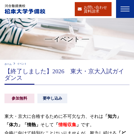
お問い合わせ
資料請求
イベント
イベント
ホーム
【終了しました】2026 東大・京大入試ガイ
ダンス
参加無料
要申し込み
東大・京大に合格するために不可欠な力、それは
「知力」
「体力」「情熱」
そして
「
情報収集
」
です。
合格に向けて特別なことはいりませんが、努力し続ける
「ど