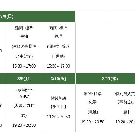
3/8(日)
1/14(火)
難関･標準
難関･標準
生物
物理
(生物の多様性
(慣性力･等速
0
と生態学)
円運動)
15:30～17:00
15:30～17:00
3/9(月)
3/10(火)
3/11(水)
標準数学
難関･標準
特別選抜英
ⅠAⅡBC
難関英語
化学
【事前提出
確
(図形と方程
【テスト】
(電池)
題】
式)
19:20～20:50
19:20～20:50
19:20～20:
0
19:20～20:50