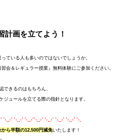
習計画を立てよう！
思っている人も多いのではないでしょうか。
講習会＆レギュラー授業』無料体験にご参加ください。
認できるのはもちろん、
スケジュールを立てる際の指針となります。
⋰ ⋱⋰ ⋱⋰ ⋱⋰⋱⋰ ⋱⋰ ⋱⋰ ⋱⋰ ⋱
ら半額の12,500円減免
いたします！