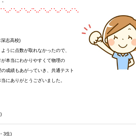
す。
⋰ ⋱⋰ ⋱⋰ ⋱⋰⋱⋰ ⋱⋰ ⋱⋰ ⋱⋰ ⋱
本深志高校)
うように点数が取れなかったので、
方が本当にわかりやすくて物理の
理の成績もあがっていき、共通テスト
本当にありがとうございました。
)
・3生)