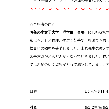
※2026年度グリーンコース入室の場合に限りま
⋱⋰ ⋱⋰ ⋱⋰ ⋱⋰ ⋱⋰ ⋱⋰ ⋱⋰ ⋱⋰⋱⋰ ⋱
☆合格者の声☆
お茶の水女子大学 理学部 合格
R.Tさん(松
私はもともと物理がすごく苦手で、模試でも思
松ヨビの物理を受講しました。上條先生の教え
苦手意識がどんどんなくなっていきました。物
では満足のいく点数がとれて感謝しています。
日程
3/5(木)~3/11(水
対象
高1･2生(新高2