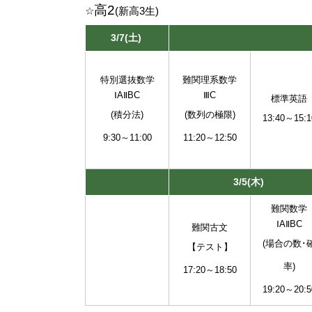
高2
☆
(新高3生)
3/7(土)
特別選抜数学
難関理系数学
ⅠAⅡBC
ⅢC
標準英語
(積分法)
(数列の極限)
13:40～15:1
9:30～11:00
11:20～12:50
3/5(木)
難関数学
ⅠAⅡBC
難関古文
(場合の数･
【テスト】
率)
17:20～18:50
19:20～20:5