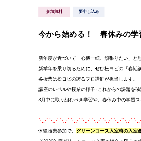
参加無料
要申し込み
今から始める！ 春休みの学
新年度が近づいて「心機一転、頑張りたい」と
新学年を乗り切るために、ぜひ松ヨビの『春期
各授業は松ヨビの誇るプロ講師が担当します。
講座のレベルや授業の様子･これからの課題を確
3月中に取り組むべき学習や、春休み中の学習
⋱⋰ ⋱⋰ ⋱⋰ ⋱⋰ ⋱⋰ ⋱⋰ ⋱⋰ ⋱⋰⋱⋰ ⋱
体験授業参加で、
グリーンコース入室時の入室金か