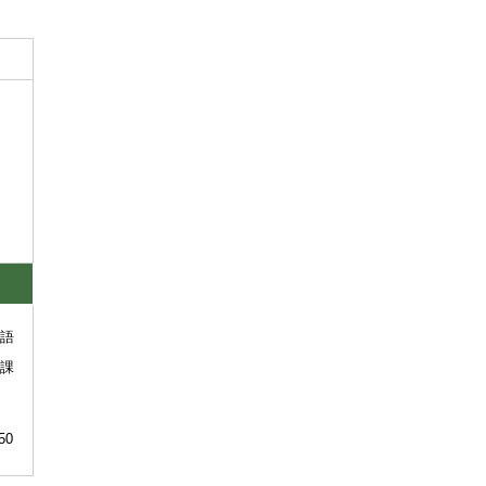
語
課
50