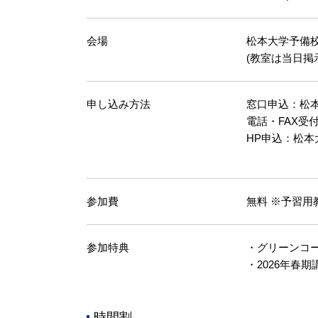
会場
松本大学予備
(教室は当日掲
申し込み方法
窓口申込：松本
電話・FAX受付：℡.
HP申込：松本
参加費
無料 ※予習
参加特典
・グリーンコース
・2026年春期
時間割