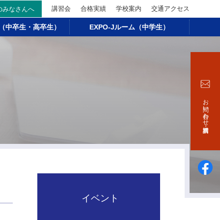
講習会
合格実績
学校案内
交通アクセス
のみなさんへ
ス（中卒生・高卒生）
EXPO-Jルーム（中学生）
お問い合わせ・資料請求
イベント