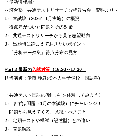
〈最新情報編〉
～河合塾 共通テストリサーチ分析報告会」資料より～
1） 本試験（2026年1月実施）の概況
―得点差がついた問題とその対策―
2） 共通テストリサーチから見る志望動向
3） 出願時に踏まえておきたいポイント
―「分析データ集」得点分布の見方―
Part.2 最新の
入試対策
（16:20～17:30）
担当講師：伊藤 静彦(松本大学予備校 国語科)
〈共通テスト国語の“難しさ”を体験してみよう〉
1） まずは問題（1月の本試験）にチャレンジ！
―問題から見えてくる、意識すべきこと―
2） 定期テストや模試（記述型）との違い
3） 問題解説